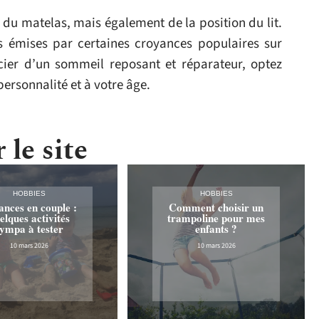
du matelas, mais également de la position du lit.
s émises par certaines croyances populaires sur
ficier d’un sommeil reposant et réparateur, optez
personnalité et à votre âge.
 le site
HOBBIES
HOBBIES
ances en couple :
Comment choisir un
elques activités
trampoline pour mes
ympa à tester
enfants ?
10 mars 2026
10 mars 2026