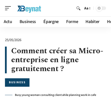
Aa
Actu
Business
Épargne
Forme
Habiter
H
25/05/2026
Comment créer sa Micro-
entreprise en ligne
gratuitement ?
BUSINESS
Busy young woman consulting client ahile planning work in cafe