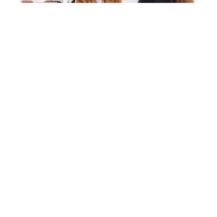
FORME
Les différents types d’assurance de prêt : quel est
le plus adapté à votre profil ?
A découvrir
Elone Clinic
Contact
Mentions Légales
Sitemap
© 2025 | cc-beynat.fr