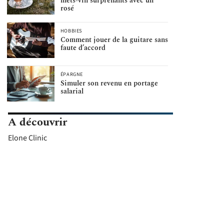
mets-vin surprenants avec un
rosé
HOBBIES
Comment jouer de la guitare sans
faute d’accord
ÉPARGNE
Simuler son revenu en portage
salarial
A découvrir
Elone Clinic