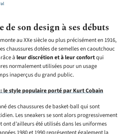
ral
re de son design à ses débuts
emonte au XXe siècle ou plus précisément en 1916,
es chaussures dotées de semelles en caoutchouc
Grâce à
leur discrétion et à leur confort
qui
res normalement utilisées pour un usage
temps inaperçus du grand public.
 le style populaire porté par Kurt Cobain
nné des chaussures de basket-ball qui sont
dien. Les sneakers se sont alors progressivement
nt d’ailleurs été utilisés dans les uniformes
 années 1980 et 1990 représentent également la