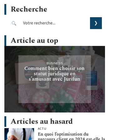
Recherche
Article au top
BUSINESS
Comment bien choisir son
statut juridique en
s’amusant avec Jurifun
Articles au hasard
ACTU
En quoi l’optimisation du
parcours client en 2024 est-elle la