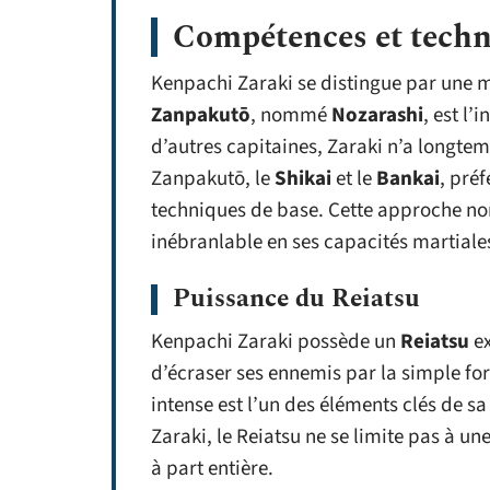
Compétences et techn
Kenpachi Zaraki se distingue par une m
Zanpakutō
, nommé
Nozarashi
, est l
d’autres capitaines, Zaraki n’a longte
Zanpakutō, le
Shikai
et le
Bankai
, pré
techniques de base. Cette approche no
inébranlable en ses capacités martiale
Puissance du Reiatsu
Kenpachi Zaraki possède un
Reiatsu
ex
d’écraser ses ennemis par la simple for
intense est l’un des éléments clés de s
Zaraki, le Reiatsu ne se limite pas à u
à part entière.