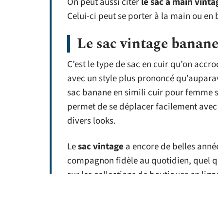
On peut aussi citer
le sac à main vinta
Celui-ci peut se porter à la main ou en
Le sac vintage banane
C’est le type de sac en cuir qu’on accro
avec un style plus prononcé qu’auparav
sac banane en simili cuir pour femme se
permet de se déplacer facilement avec 
divers looks.
Le
sac vintage
a encore de belles année
compagnon fidèle au quotidien, quel qu
sur les collections de boutiques en lig
de choix.