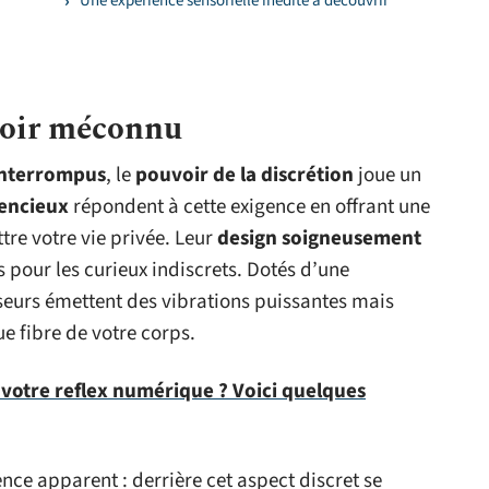
Une expérience sensorielle inédite à découvrir
voir méconnu
interrompus
, le
pouvoir de la discrétion
joue un
lencieux
répondent à cette exigence en offrant une
e votre vie privée. Leur
design soigneusement
s pour les curieux indiscrets. Dotés d’une
seurs émettent des vibrations puissantes mais
ue fibre de votre corps.
votre reflex numérique ? Voici quelques
nce apparent : derrière cet aspect discret se