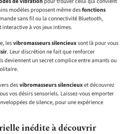
odes de vibration
pour trouver celui qui convient
tains modèles proposent même des
fonctions
mande sans fil ou la connectivité Bluetooth,
 interactive à vos jeux intimes.
e, les
vibromasseurs silencieux
sont là pour vous
sir
. Leur discrétion ne fait que renforcer
ils deviennent un secret complice entre amants ou
litaire.
ivers des
vibromasseurs silencieux
et découvrez
us vos désirs sensoriels. Laissez-vous emporter
enveloppées de silence, pour une expérience
ielle inédite à découvrir