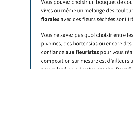
Vous pouvez choisir un bouquet de coul
vives ou même un mélange des couleur
florales
avec des fleurs séchées sont tr
Vous ne savez pas quoi choisir entre les
pivoines, des hortensias ou encore des 
confiance
aux fleuristes
pour vous réal
composition sur mesure est d’ailleurs 
nouvelles fleurs à votre proche. Pour fi
avec une jolie petite carte de vœux.
D'autres articles sur
BUSINESS
Comment bien choisir
Vac