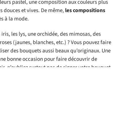
eurs pastel, une composition aux couleurs plus
s douces et vives. De même,
les compositions
ès à la mode.
 iris, les lys, une orchidée, des mimosas, des
roses (jaunes, blanches, etc.) ? Vous pouvez faire
iser des bouquets aussi beaux qu’originaux. Une
une bonne occasion pour faire découvrir de
nir, n’oubliez surtout pas de signer votre bouquet
 le site
HOBBIES
HOBBIES
ances en couple :
Comment choisir un