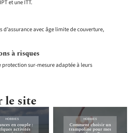
IPT et une ITT.
res d’assurance avec âge limite de couverture,
ons à risques
de protection sur-mesure adaptée à leurs
 le site
HOBBIES
HOBBIES
nces en couple :
Comment choisir un
lques activités
trampoline pour mes