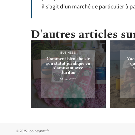
il s’agit d’un marché de particulier à pa
D'autres articles sur
BUSINESS
Comment bien choisir
Vac
son statut juridique en
qu
s’amusant avec
s
Jurifun
10 mars 2026
© 2025 | cc-beynat.fr