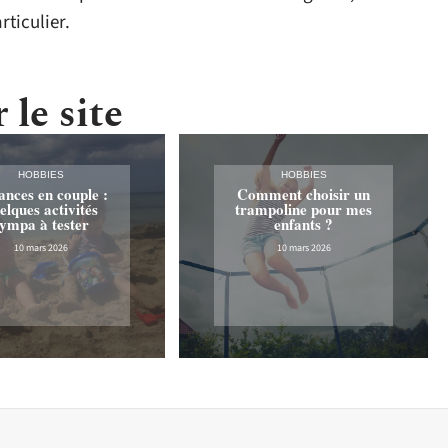
rticulier.
 le site
HOBBIES
HOBBIES
ances en couple :
Comment choisir un
elques activités
trampoline pour mes
ympa à tester
enfants ?
10 mars 2026
10 mars 2026